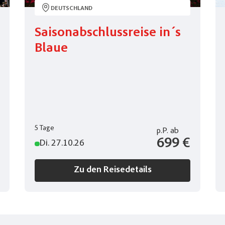
DEUTSCHLAND
Saisonabschlussreise in´s
Blaue
5 Tage
p.P.
ab
699 €
Di. 27.10.26
Zu den Reisedetails