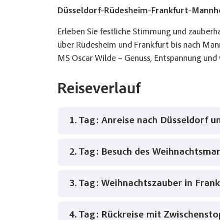
Düsseldorf-Rüdesheim-Frankfurt-Mannhe
Erleben Sie festliche Stimmung und zauberh
über Rüdesheim und Frankfurt bis nach Mann
MS Oscar Wilde – Genuss, Entspannung und 
Reiseverlauf
1. Tag: Anreise nach Düsseldorf u
2. Tag: Besuch des Weihnachtsmar
Am Morgen erfolgt die Anreise nach Düss
den Weihnachtsmarkt zu besuchen oder 
Check-in und gemeinsames Kaffeetrinken 
3. Tag: Weihnachtszauber in Frank
Heute Vormittag genießen Sie die Fahrt 
um seine Fahrt auf dem Rhein zu beginne
Mittagessen wird Ihnen an Bord serviert.
Gelegenheit haben, den „Weihnachtsmar
4. Tag: Rückreise mit Zwischenst
Am Vormittag erreichen Sie die Metropol