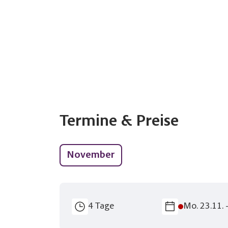
Teile diese R
Advent
Merk
Keine 
Termine & Preise
November
pe
4 Tage
Mo. 23.11. 