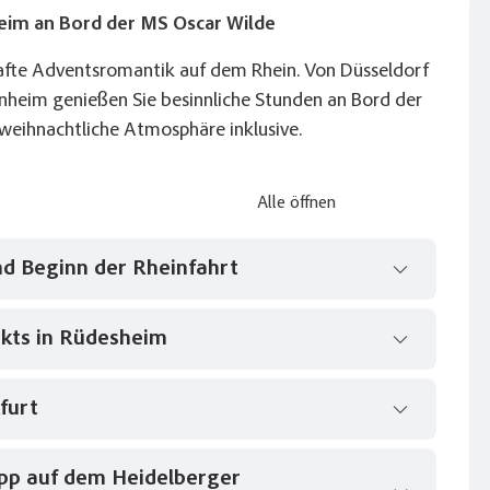
im an Bord der MS Oscar Wilde
afte Adventsromantik auf dem Rhein. Von Düsseldorf
heim genießen Sie besinnliche Stunden an Bord der
weihnachtliche Atmosphäre inklusive.
Alle öffnen
nd Beginn der Rheinfahrt
kts in Rüdesheim
eldorf. Anschließend besteht die Möglichkeit,
einen Einkaufsbummel zu machen. Am Nachmittag
an Bord. Gegen frühen Abend legt das Schiff ab,
furt
durch das romantische Rheintal. Das
n.
 Gegen 13:30 Uhr erreichen Sie Rüdesheim, wo Sie
kt der Nationen“ zu besuchen. Am Abend erwartet
opp auf dem Heidelberger
e Frankfurt. Der Frankfurter Weihnachtsmarkt,