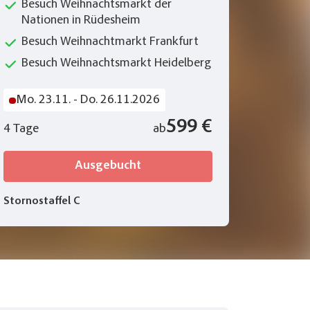
Besuch Weihnachtsmarkt der
Nationen in Rüdesheim
Besuch Weihnachtmarkt Frankfurt
achtsmarkt in Frankfurt
Besuch Weihnachtsmarkt Heidelberg
arlo54 - stock.adobe.com
Mo. 23.11. - Do. 26.11.2026
599 €
4 Tage
ab
Ausgebucht
Stornostaffel C