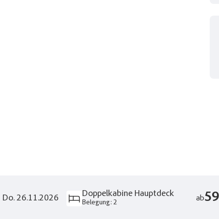
eise
skreuzfahrt auf dem Rhein
liste
Facebook
Twitte
Reisen auf der Merkliste
WhatsApp
Telegr
r E-Mail senden
Link kopi
Doppelkabine Hauptdeck
59
- Do. 26.11.2026
ab
Belegung: 2