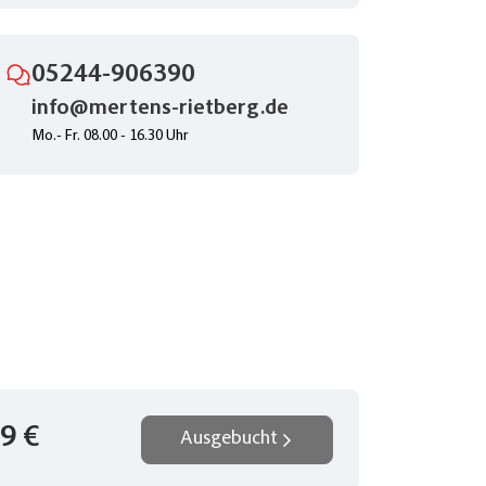
05244-906390
info@mertens-rietberg.de
Mo.- Fr. 08.00 - 16.30 Uhr
r
am
eren
9 €
Ausgebucht