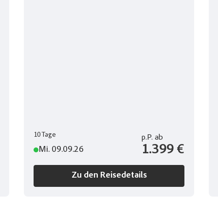
10 Tage
p.P.
ab
1.399 €
Mi. 09.09.26
Zu den Reisedetails