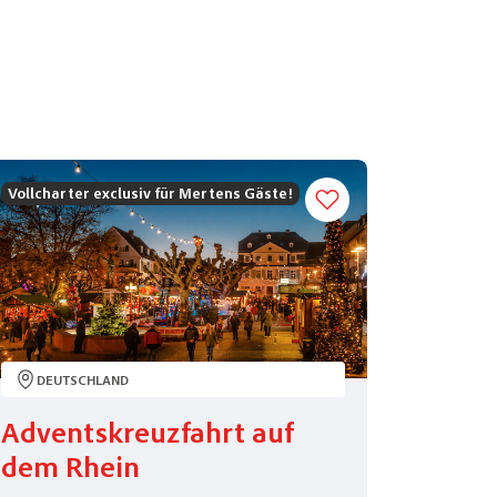
Vollcharter exclusiv für Mertens Gäste!
DEUTSCHLAND
DEUT
Adventskreuzfahrt auf
Ostse
dem Rhein
mit Fisc