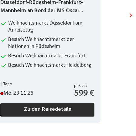
Düsseldorf-Rüdesheim-Frankfurt-
Mannheim an Bord der MS Oscar...
Weihnachtsmarkt Düsseldorf am
Anreisetag
Besuch Weihnachtsmarkt der
Nationen in Rüdesheim
Besuch Weihnachtmarkt Frankfurt
Besuch Weihnachtsmarkt Heidelberg
4 Tage
6 Tage
p.P.
ab
599 €
Mo. 23.11.26
Mi. 07.
Zu den Reisedetails