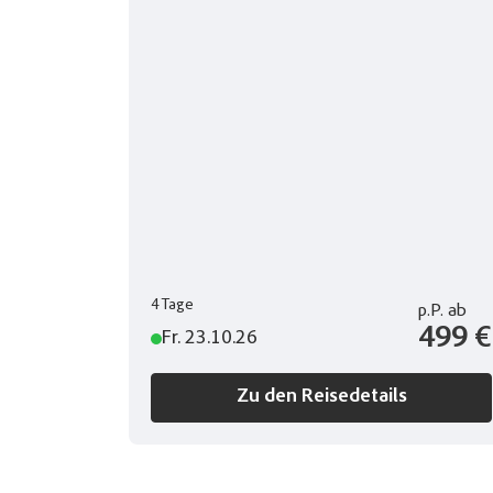
4 Tage
p.P.
ab
499 €
Fr. 23.10.26
Zu den Reisedetails