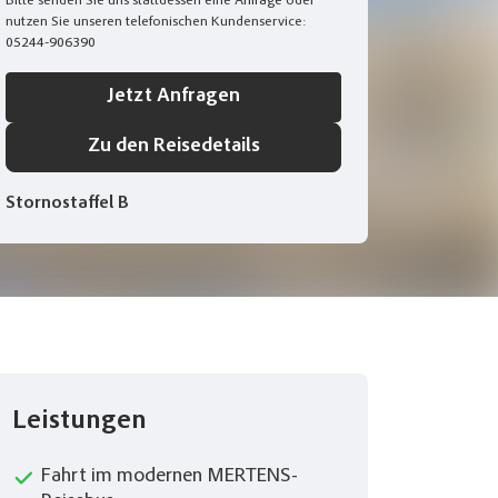
Bitte senden Sie uns stattdessen eine
Anfrage
oder
nutzen Sie unseren telefonischen Kundenservice:
05244-906390
Jetzt Anfragen
Bremer Marktplatz
-life-pictures - stock.adobe.com
Zu den Reisedetails
Stornostaffel B
Leistungen
Fahrt im modernen MERTENS-