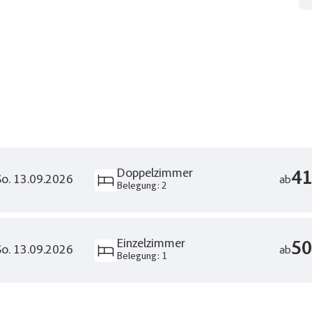
eise
tadt Bremen
liste
Facebook
Twitte
Reisen auf der Merkliste
Doppelzimmer
41
 So. 13.09.2026
ab
Belegung: 2
WhatsApp
Telegr
Einzelzimmer
r E-Mail senden
Link kopi
50
 So. 13.09.2026
ab
Belegung: 1