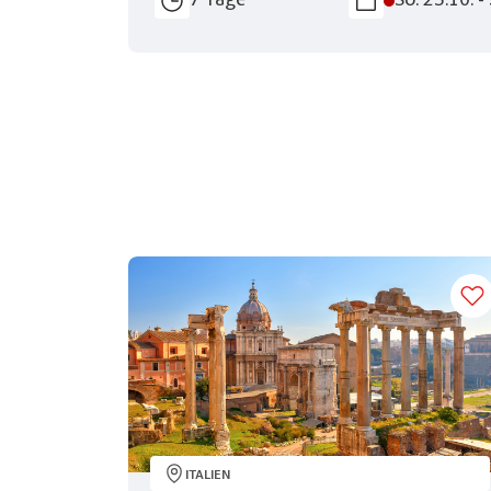
7 Tage
So. 25.10. -
ITALIEN