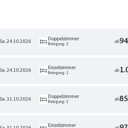
Facebook
Twitte
Reisen auf der Merkliste
WhatsApp
Telegr
r E-Mail senden
Link kopi
Doppelzimmer
94
 Sa. 24.10.2026
ab
Belegung: 2
Einzelzimmer
1.
 Sa. 24.10.2026
ab
Belegung: 1
Doppelzimmer
85
 Sa. 31.10.2026
ab
Belegung: 2
Einzelzimmer