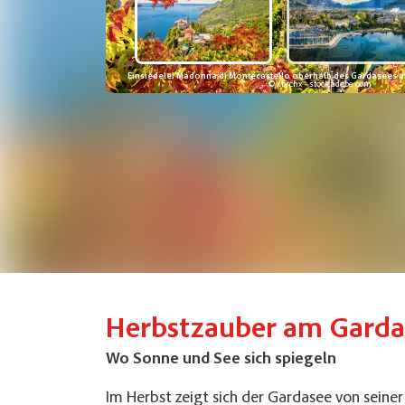
Einsiedelei Madonna di Montecastello oberhalb des Gardasees m
© xbrchx - stock.adobe.com
Herbstzauber am Garda
Wo Sonne und See sich spiegeln
Im Herbst zeigt sich der Gardasee von seiner