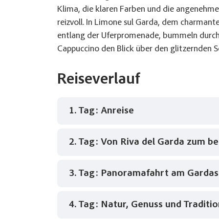
Klima, die klaren Farben und die angenehm
reizvoll. In Limone sul Garda, dem charman
entlang der Uferpromenade, bummeln durch 
Cappuccino den Blick über den glitzernden S
Reiseverlauf
1. Tag: Anreise
2. Tag: Von Riva del Garda zum b
Anreise mit dem komfortablen Reisebus 
Limone sul Garda, wo ihr Gastgeber Sie
3. Tag: Panoramafahrt am Gardas
Zunächst führt Sie die Fahrt nach Riva d
Ort am Gardasee. Hier können Sie den Ch
Gebäuden und der lebendigen Uferpromen
4. Tag: Natur, Genuss und Traditi
Nach dem Frühstück fahren Sie mit Ihrer
Hinterland zu einem echten Naturhighlig
der Fahrt wechseln sich Tunnel, prächtig