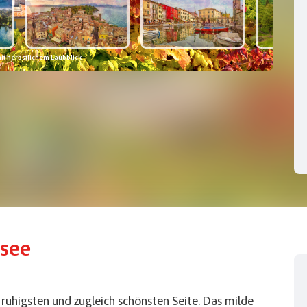
it herbstlichem Laubblick
Altst
see
 ruhigsten und zugleich schönsten Seite. Das milde