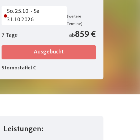
So. 25.10. - Sa.
(weitere
31.10.2026
Termine)
adt und Hafen von Riva del Garda in Italien
© Ralph Hoppe - www.FooTToo.de
859 €
7 Tage
ab
Ausgebucht
Stornostaffel C
Leistungen: