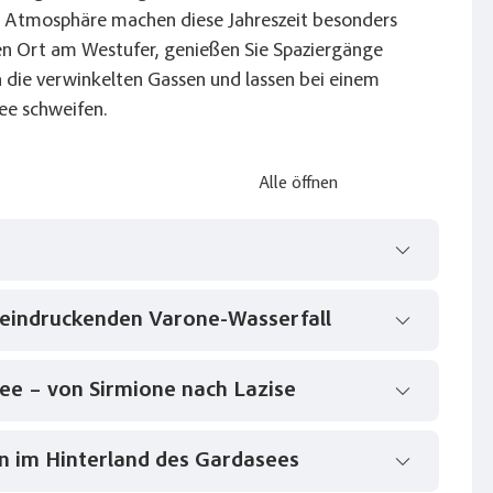
e Atmosphäre machen diese Jahreszeit besonders
ten Ort am Westufer, genießen Sie Spaziergänge
die verwinkelten Gassen und lassen bei einem
ee schweifen.
Alle öffnen
eeindruckenden Varone-Wasserfall
an den Gardasee. Am frühen Abend erreichen Sie
 bereits zum gemeinsamen Abendessen erwartet.
ee – von Sirmione nach Lazise
el Garda, dem nördlichsten und zugleich lebhaften
arme der Altstadt mit ihren historischen
ade genießen. Danach geht es weiter ins Grüne
on im Hinterland des Gardasees
 Reiseleitung entlang des Gardasees. Während
ht: dem beeindruckenden Wasserfall „Cascata di
e Galerien und hübsche Städtchen ab, begleitet von