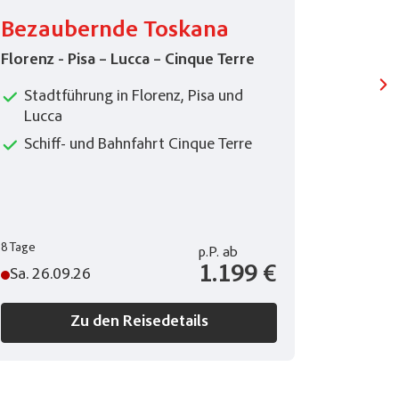
Bezaubernde Toskana
Rosto
Florenz - Pisa – Lucca – Cinque Terre
Meer, Ha
Stadtführung in Florenz, Pisa und
Schif
Lucca
Moll
Schiff- und Bahnfahrt Cinque Terre
8 Tage
4 Tage
p.P.
ab
1.199 €
Sa. 26.09.26
Do. 27.
Zu den Reisedetails