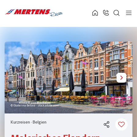
Altstadt von Mechelen
© Ekaterina Belova - stock.adobe.com
Kurzreisen
·
Belgien