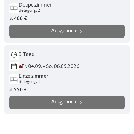
vielen schönen Eindrücken aus Belgien und der
Doppelzimmer
Nordseeküste im Gepäck.
Belegung: 2
Facebook
Merkliste
466 €
ab
Twitter
Ausgebucht
Keine Reisen auf der Merkliste
WhatsApp
3 Tage
Telegram
Fr. 04.09. - So. 06.09.2026
per E-Mail senden
Einzelzimmer
Belegung: 1
Link kopieren
550 €
ab
Ausgebucht