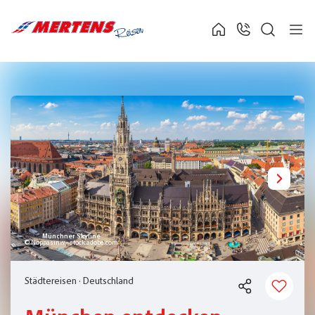
Münchner Skyline
© Noppasinw - stock.adobe.com
Städtereisen
·
Deutschland