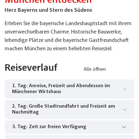
München entdecken
Herz Bayerns und Stern des Südens
Erleben Sie die bayerische Landeshauptstadt mit ihrem
unverwechselbaren Charme. Historische Bauwerke,
lebendige Plätze und die bayerische Gastfreundschaft
machen München zu einem beliebten Reiseziel.
Reiseverlauf
Alle öffnen
1. Tag: Anreise, Freizeit und Abendessen im
Münchener Wirtshaus
2. Tag: Große Stadtrundfahrt und Freizeit am
Heute beginnt Ihre Reise in Richtung Süden in die
Nachmittag
bayerische Landeshauptstadt München. Nach
dem Bezug Ihrer Zimmer steht Ihnen der
3. Tag: Zeit zur freien Verfügung
Nach dem Frühstück erwartet Sie bereits Ihr
Nachmittag zur freien Verfügung,um die
Reiseleiter. Bei einer großen Stadtrundfahrt