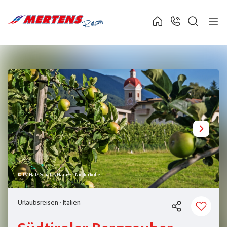
© TV Natz-Schabs, Hannes Niederkofler
Urlaubsreisen
·
Italien