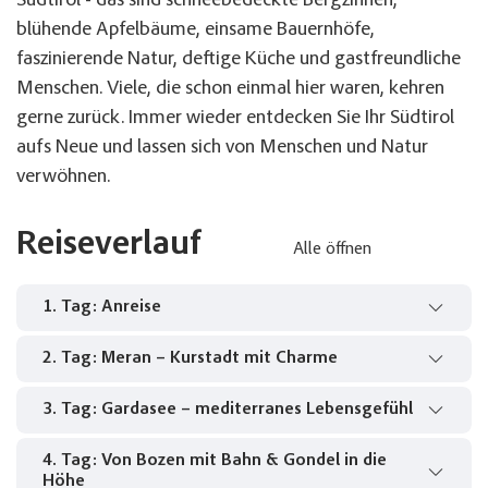
Südtirol - das sind schneebedeckte Bergzinnen,
blühende Apfelbäume, einsame Bauernhöfe,
faszinierende Natur, deftige Küche und gastfreundliche
Menschen. Viele, die schon einmal hier waren, kehren
gerne zurück. Immer wieder entdecken Sie Ihr Südtirol
aufs Neue und lassen sich von Menschen und Natur
verwöhnen.
Reiseverlauf
Alle öffnen
1. Tag: Anreise
2. Tag: Meran – Kurstadt mit Charme
Am Morgen beginnt Ihre Reise in Richtung Süden.
Vorbei an München und über den
3. Tag: Gardasee – mediterranes Lebensgefühl
Gut gestärkt besuchen Sie die bekannte Kurstadt
Brennerpass erreichen Sie am Abend das
Meran. Malerisch an der Etsch gelegen,
Apfelhochplateau Natz.
4. Tag: Von Bozen mit Bahn & Gondel in die
Freuen Sie sich auf einen Tag am Gardasee, der
bezaubert die Stadt mit ihrer herrlichen Altstadt,
Höhe