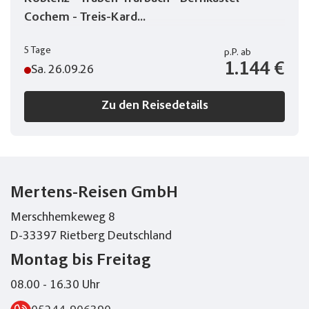
Cochem - Treis-Kard...
5 Tage
p.P.
ab
1.144 €
Sa. 26.09.26
Zu den Reisedetails
Mertens-Reisen GmbH
Merschhemkeweg 8
D-33397 Rietberg Deutschland
Montag bis Freitag
08.00 - 16.30 Uhr