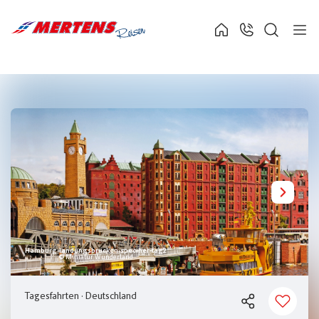
Hamburg-landungsbrücken-speciher-tag2
© Miniatur Wunderland
Tagesfahrten
·
Deutschland