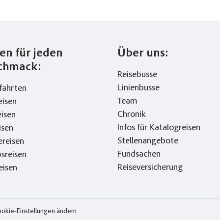
en für jeden
Über uns:
chmack:
Reisebusse
Linienbusse
fahrten
Team
eisen
Chronik
eisen
Infos für Katalogreisen
isen
Stellenangebote
ereisen
Fundsachen
bsreisen
Reiseversicherung
eisen
okie-Einstellungen ändern