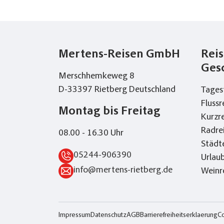
Mertens-Reisen GmbH
Reis
Ges
Merschhemkeweg 8
D-33397 Rietberg Deutschland
Tages
Flussr
Montag bis Freitag
Kurzr
Radre
08.00 - 16.30 Uhr
Städt
05244-906390
Urlau
info@mertens-rietberg.de
Weinr
Impressum
Datenschutz
AGB
Barrierefreiheitserklaerung
Co