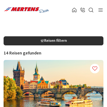
Suche verfeinern
Reisezeitraum
Sortieren nach
Reisen filtern
14 Reisen
gefunden
Preis
18
1399
Dauer
Anreiseart