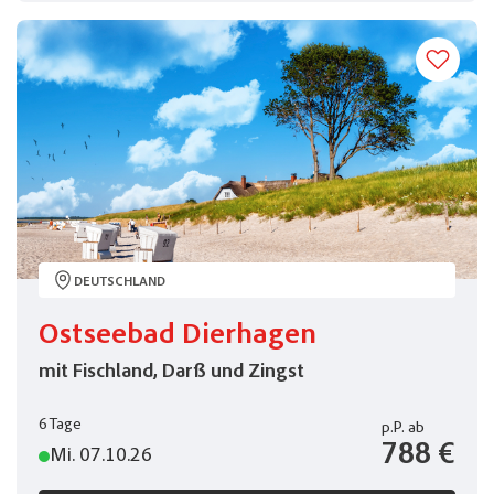
Sommer 2027
(0)
Winter 2026/27
(0)
Zielgebiet
Belgien
(0)
Deutschland
(3)
Frankreich
(1)
Italien
(6)
DEUTSCHLAND
Niederlande
(0)
Ostseebad Dierhagen
Norwegen
(1)
mit Fischland, Darß und Zingst
Österreich
(3)
6 Tage
p.P.
ab
Tschechien
(1)
788 €
Mi. 07.10.26