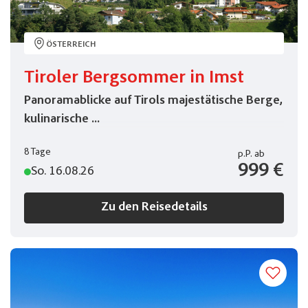
ÖSTERREICH
Tiroler Bergsommer in Imst
Panoramablicke auf Tirols majestätische Berge,
kulinarische ...
8 Tage
p.P.
ab
999 €
So. 16.08.26
Zu den Reisedetails