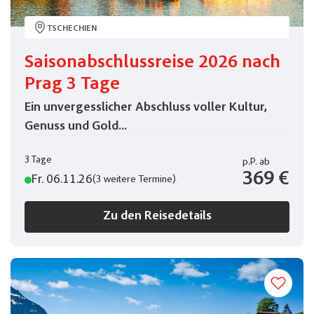
Verpflegung
TSCHECHIEN
Frühstück
(0)
Saisonabschlussreise 2026 nach
Halbpension
(12)
Prag 3 Tage
laut Ausschreibung
(1)
Ein unvergesslicher Abschluss voller Kultur,
lt. Ausschreibung
(1)
Genuss und Gold...
lt. Ausschreinung
(0)
3 Tage
p.P.
ab
Verpflegung lt. Ausschreibung
369 €
(0)
Fr. 06.11.26
(3 weitere Termine)
Vollpension
(0)
Zu den Reisedetails
Reiseart
Adventsreisen
(0)
Flussreisen
(0)
Kurz- und Rundreisen
(0)