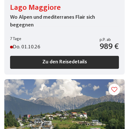
Lago Maggiore
Wo Alpen und mediterranes Flair sich
begegnen
7 Tage
p.P.
ab
989 €
Do. 01.10.26
Zu den Reisedetails
Merkliste
Keine Reisen auf der Merkliste