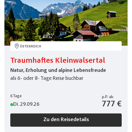
Kurzreisen
(1)
Radreisen
(1)
Rundreisen
(0)
Saisonabschlussreise
(1)
ÖSTERREICH
Schiffsreisen
(0)
Traumhaftes Kleinwalsertal
Städtereisen
(0)
Natur, Erholung und alpine Lebensfreude
Tagesfahrten
(0)
als 6- oder 8- Tage Reise buchbar
Urlaubsreisen
(14)
6 Tage
p.P.
ab
Weinreisen
(0)
777 €
Di. 29.09.26
Saison
Zu den Reisedetails
Sommer 2026
(14)