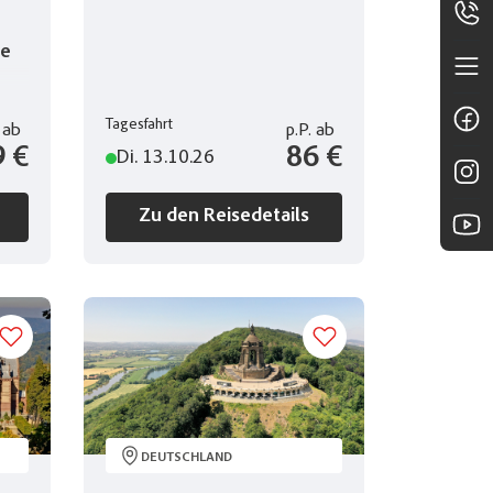
g
ne
Tagesfahrt
ab
p.P.
ab
9 €
86 €
Di. 13.10.26
Zu den Reisedetails
DEUTSCHLAND