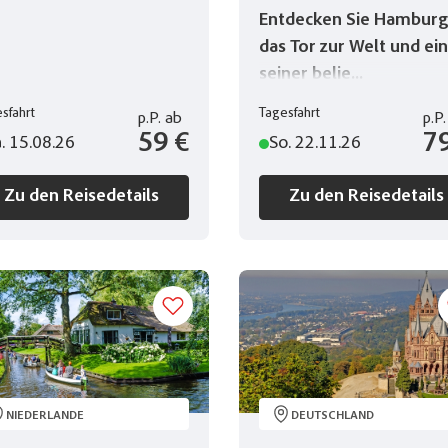
Entdecken Sie Hambur
das Tor zur Welt und ei
seiner belie...
sfahrt
Tagesfahrt
p.P.
ab
p.P.
59 €
7
. 15.08.26
So. 22.11.26
Zu den Reisedetails
Zu den Reisedetails
liste
Reisen auf der Merkliste
NIEDERLANDE
DEUTSCHLAND