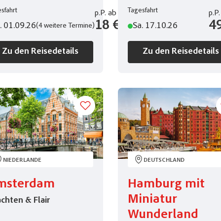
sfahrt
Tagesfahrt
p.P.
ab
p.P.
18 €
4
. 01.09.26
Sa. 17.10.26
(4 weitere Termine)
Zu den Reisedetails
Zu den Reisedetails
NIEDERLANDE
DEUTSCHLAND
msterdam
Hamburg mit
Miniatur
chten & Flair
Wunderland