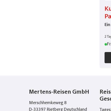
Ku
Pa
Ein
2 Ta
Fr
Mertens-Reisen GmbH
Reis
Ges
Merschhemkeweg 8
D-33397 Rietberg Deutschland
Tages