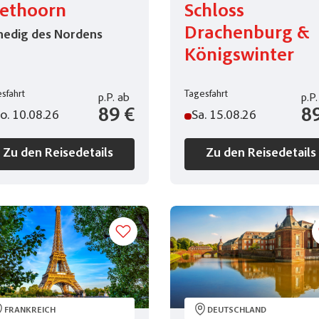
iethoorn
Schloss
Drachenburg &
nedig des Nordens
Königswinter
sfahrt
Tagesfahrt
p.P.
ab
p.P.
89 €
8
o. 10.08.26
Sa. 15.08.26
Zu den Reisedetails
Zu den Reisedetails
FRANKREICH
DEUTSCHLAND