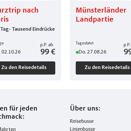
rztrip nach
Münsterländer
ris
Landpartie
 Tag- Tausend Eindrücke
ge
Tagesfahrt
p.P.
ab
p.P.
99 €
9
. 02.10.26
Do. 27.08.26
Zu den Reisedetails
Zu den Reisedetails
en für jeden
Über uns:
chmack:
Reisebusse
Linienbusse
fahrten