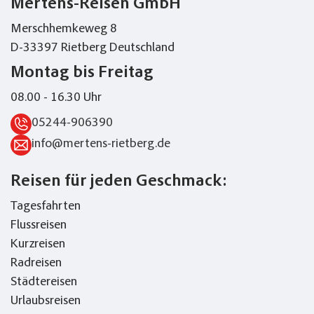
Mertens-Reisen GmbH
Merschhemkeweg 8
D-33397 Rietberg Deutschland
Montag bis Freitag
08.00 - 16.30 Uhr
05244-906390
info@mertens-rietberg.de
Merkliste
Reisen für jeden Geschmack:
Tagesfahrten
Keine Reisen auf der Merkliste
Flussreisen
Kurzreisen
Radreisen
Städtereisen
Urlaubsreisen